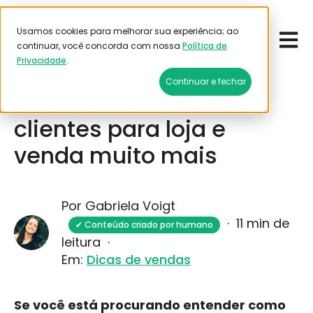
Usamos cookies para melhorar sua experiência; ao
Open 
Emitir frete
continuar, você concorda com nossa
Política de
Privacidade
.
Junho 2, 2026
Continuar e fechar
Saiba como atrair
clientes para loja e
venda muito mais
Por Gabriela Voigt
·
11 min de
✔ Conteúdo criado por humano
leitura
·
Em:
Dicas de vendas
Se você está procurando entender como