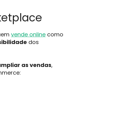
ketplace
quem
vende online
como
ibilidade
dos
ampliar as vendas
,
mmerce: