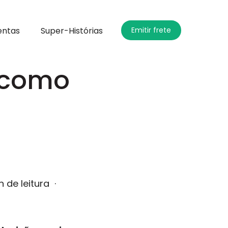
entas
Super-Histórias
Emitir frete
, como
n de leitura
·