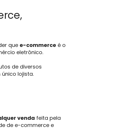
erce,
nder que
e-commerce
é o
rcio eletrônico.
utos de diversos
nico lojista.
alquer venda
feita pela
dade de e-commerce e