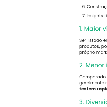
Construç
Insights
1. Maior v
Ser listado 
produtos, po
próprio mark
2. Menor 
Comparado a
geralmente r
testem rap
3. Divers