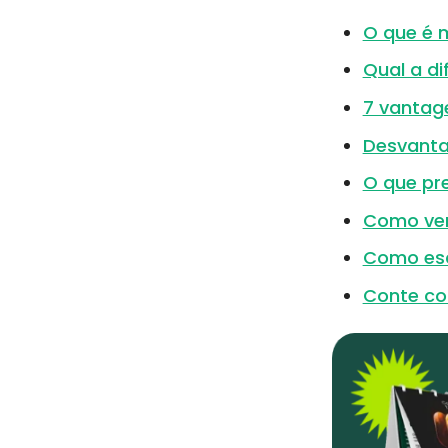
O que é 
Qual a di
7 vantag
Desvanta
O que pr
Como ve
Como esc
Conte co