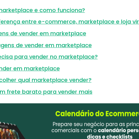
marketplace e como funciona?
ferença entre e-commerce, marketplace e loja vir
ens de vender em marketplace
gens de vender em marketplace
ecisa para vender no marketplace?
nder em marketplace
olher qual marketplace vender?
m frete barato para vender mais