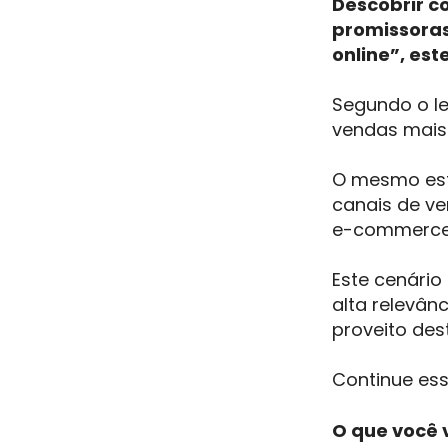
Descobrir c
promissoras
online”, es
Segundo o 
vendas mais 
O mesmo est
canais de ve
e-commerce
Este cenári
alta relevân
proveito des
Continue ess
O que você v