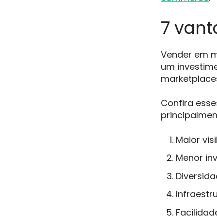
7 van
Vender em m
um investime
marketplaces
Confira esse
principalme
Maior vis
Menor inv
Diversida
Infraestr
Facilidad