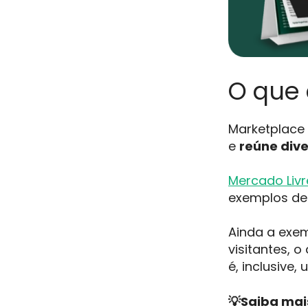
O que 
Marketplace 
e
reúne div
Mercado Livr
exemplos de 
Ainda a exem
visitantes, o
é, inclusive
💡Saiba mai