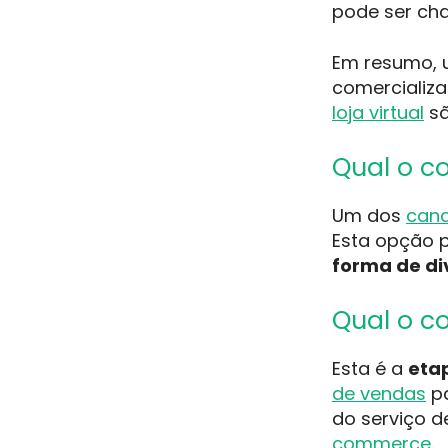
pode ser ch
Em resumo, 
comercializ
loja virtual
sã
Qual o c
Um dos
cana
Esta opção 
forma de div
Qual o co
Esta é a
eta
de vendas
pa
do serviço 
commerce
.