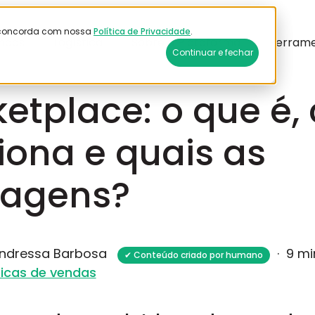
ê concorda com nossa
Política de Privacidade
.
ndas
Logística
Sobre a Plataforma
Ferram
Continuar e fechar
etplace: o que é
iona e quais as
tagens?
Andressa Barbosa
·
9 mi
✔ Conteúdo criado por humano
icas de vendas