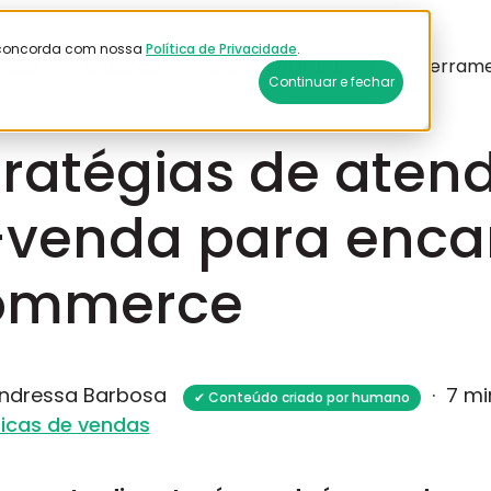
ê concorda com nossa
Política de Privacidade
.
ndas
Logística
Sobre a Plataforma
Ferram
Continuar e fechar
tratégias de aten
venda para enca
ommerce
Andressa Barbosa
·
7 mi
✔ Conteúdo criado por humano
icas de vendas