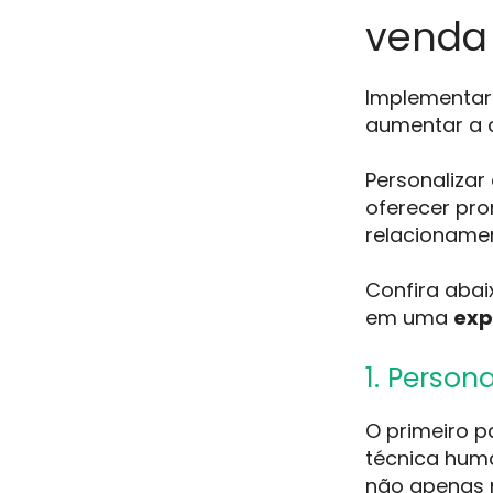
venda
Implementar 
aumentar a 
Personaliza
oferecer pr
relacioname
Confira abai
em uma
exp
1. Perso
O primeiro p
técnica huma
não apenas 