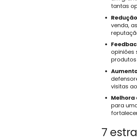
tantas op
Redução
venda, a
reputação
Feedback
opiniões 
produtos 
Aumento
defensor
visitas 
Melhora 
para uma
fortalece
7 estr