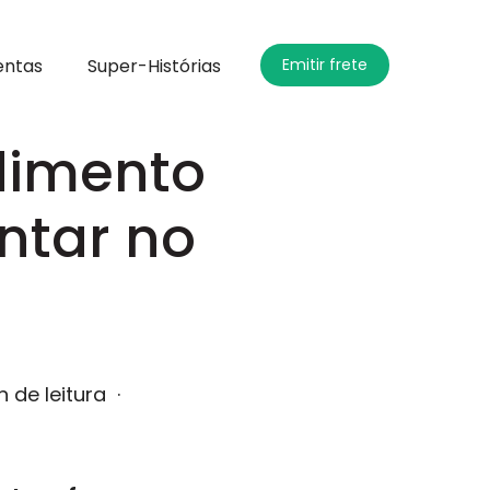
entas
Super-Histórias
Emitir frete
dimento
ntar no
n de leitura
·