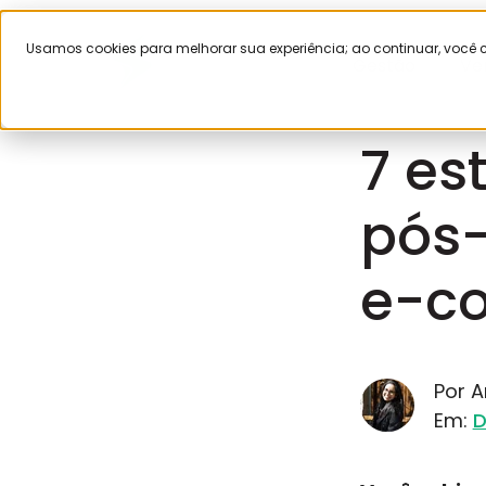
Usamos cookies para melhorar sua experiência; ao continuar, voc
Gestão
Ve
julho 31, 2026
7 es
pós-
e-c
Por 
Em:
D