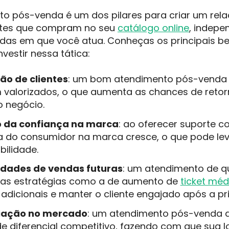
to pós-venda é um dos pilares para criar um re
ntes que compram no seu
catálogo online
, indepe
das em que você atua. Conheças os principais be
vestir nessa tática:
ão de clientes
: um bom atendimento pós-venda f
m valorizados, o que aumenta as chances de reto
 o negócio.
 da confiança na marca
: ao oferecer suporte co
a do consumidor na marca cresce, o que pode le
bilidade.
dades de vendas futuras
: um atendimento de q
ras estratégias como a de aumento de
ticket méd
adicionais e manter o cliente engajado após a pr
iação no mercado
: um atendimento pós-venda d
 diferencial competitivo, fazendo com que sua l