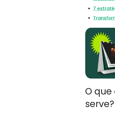
7 estrat
Transfor
O que
serve?