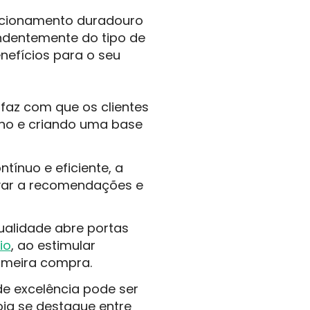
lacionamento duradouro
ndentemente do tipo de
nefícios para o seu
az com que os clientes
rno e criando uma base
ntínuo e eficiente, a
var a recomendações e
ualidade abre portas
io
, ao estimular
imeira compra.
e excelência pode ser
oja se destaque entre