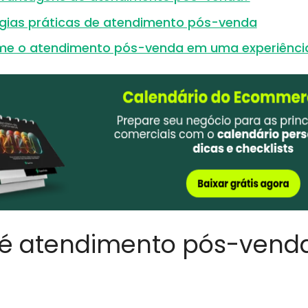
égias práticas de atendimento pós-venda
me o atendimento pós-venda em uma experiênci
 é atendimento pós-venda