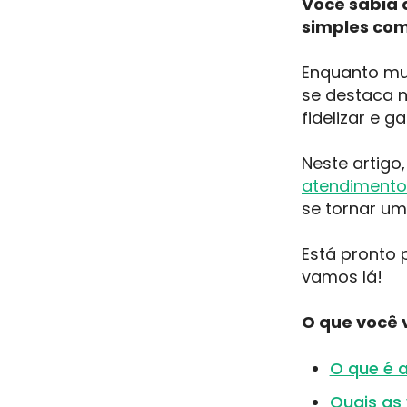
Você sabia 
simples com
Enquanto mu
se destaca 
fidelizar e 
Neste artigo
atendimento 
se tornar um
Está pronto 
vamos lá!
O que você v
O que é 
Quais as