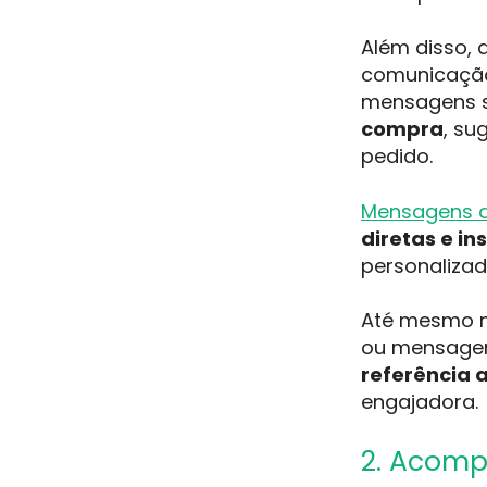
Além disso, 
comunicaçã
mensagens 
compra
, su
pedido.
Mensagens 
diretas e i
personalizad
Até mesmo n
ou mensagen
referência 
engajadora.
2. Acomp