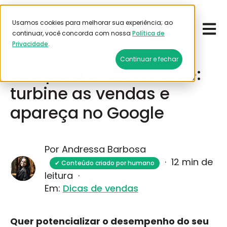
Usamos cookies para melhorar sua experiência; ao
Open 
Emitir frete
continuar, você concorda com nossa
Política de
Privacidade
.
Janeiro 8, 2026
Continuar e fechar
SEO para e-commerce:
turbine as vendas e
apareça no Google
Por Andressa Barbosa
·
12 min de
✔ Conteúdo criado por humano
leitura
·
Em:
Dicas de vendas
Quer potencializar o desempenho do seu