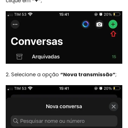
clique em
“+”
;
2.
Selecione a opção
“Nova transmissão”
;