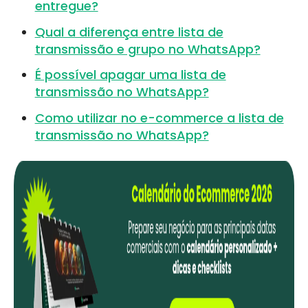
entregue?
Qual a diferença entre lista de
transmissão e grupo no WhatsApp?
É possível apagar uma lista de
transmissão no WhatsApp?
Como utilizar no e-commerce a lista de
transmissão no WhatsApp?