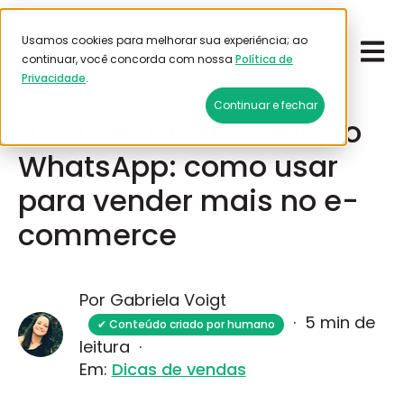
Usamos cookies para melhorar sua experiência; ao
Open 
Emitir frete
continuar, você concorda com nossa
Política de
Privacidade
.
Junho 1, 2026
Continuar e fechar
Lista de transmissão no
WhatsApp: como usar
para vender mais no e-
commerce
Por Gabriela Voigt
·
5 min de
✔ Conteúdo criado por humano
leitura
·
Em:
Dicas de vendas