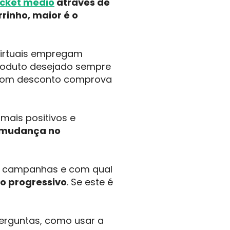
icket
médio
através de
rinho, maior é o
 virtuais empregam
produto desejado sempre
m bom desconto comprova
mais positivos e
mudança no
is campanhas e com qual
to progressivo
. Se este é
erguntas, como usar a