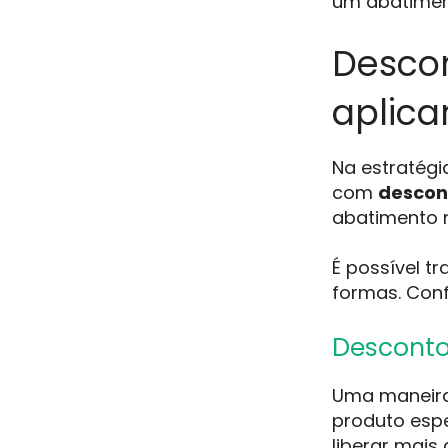
um abatiment
Descon
aplica
Na estratégi
com
descon
abatimento n
É possível t
formas. Conf
Descont
Uma maneira 
produto espe
liberar mais