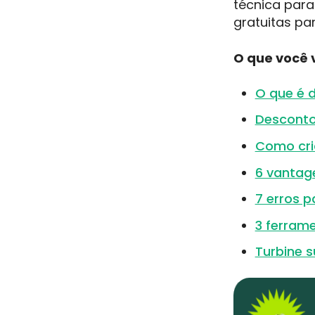
técnica par
gratuitas pa
O que você v
O que é 
Desconto
Como cri
6 vantag
7 erros p
3 ferram
Turbine 