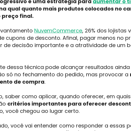
ogressivo é uma estratégia para
aumentar o
t
na qual quanto mais produtos colocados no car
preço final.
levantamento
NuvemCommerce
, 26% dos lojistas
de cupons de desconto. Afinal, pagar menos no 
or de decisão importante e a atratividade de u
nte dessa técnica pode alcançar resultados ainda 
não só no fechamento do pedido, mas provocar a
ento de compra
.
o, saber como aplicar, quando oferecer, em qua
são
critérios importantes para oferecer descon
vo, você chegou ao lugar certo.
údo, você vai entender como responder a essas p