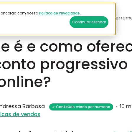
ê concorda com nossa
Política de Privacidade
.
ndas
Logística
Sobre a Plataforma
Ferram
Continuar e fechar
6
e é e como ofere
onto progressivo
 online?
Andressa Barbosa
·
10 m
✔ Conteúdo criado por humano
icas de vendas