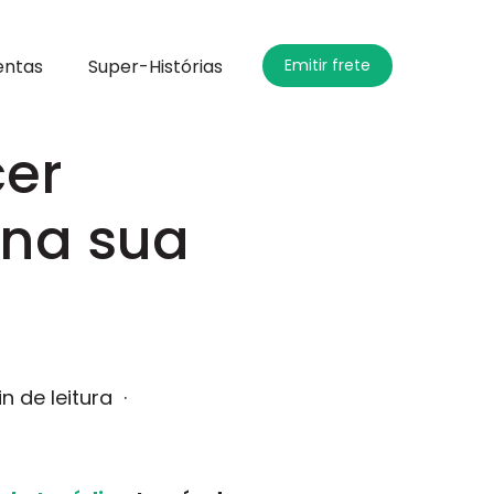
entas
Super-Histórias
Emitir frete
cer
 na sua
in de leitura
·