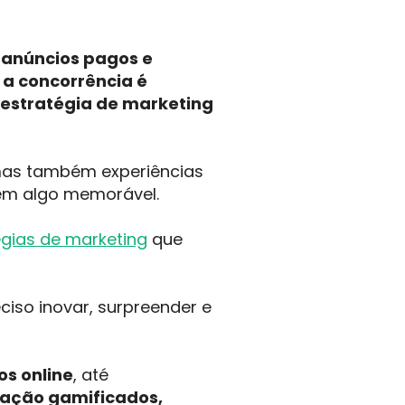
e anúncios pagos e
 a concorrência é
 estratégia de marketing
mas também experiências
em algo memorável.
égias de marketing
que
iso inovar, surpreender e
os online
, até
cação gamificados,