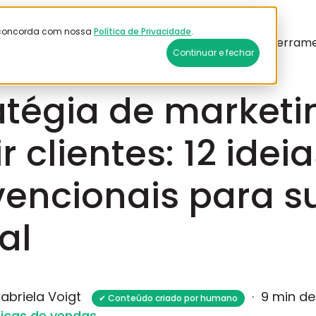
ê concorda com nossa
Política de Privacidade
.
ndas
Logística
Sobre a Plataforma
Ferram
Continuar e fechar
 2026
atégia de marketi
ir clientes: 12 idei
encionais para su
al
abriela Voigt
·
9 min de
✔ Conteúdo criado por humano
icas de vendas