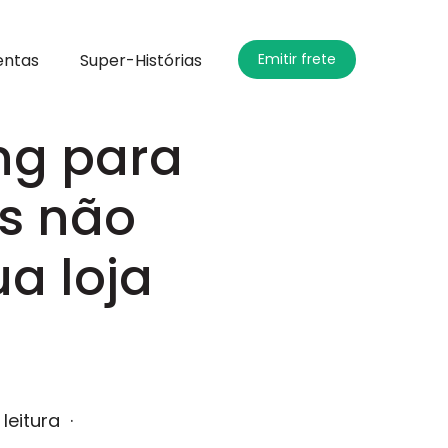
entas
Super-Histórias
Emitir frete
ng para
as não
a loja
 leitura
·