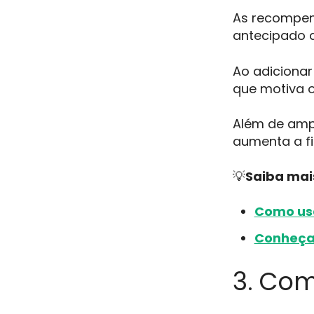
As recompen
antecipado a
Ao adicionar
que motiva o
Além de ampl
aumenta a fi
💡
Saiba mai
Como usa
Conheça 
3. Com