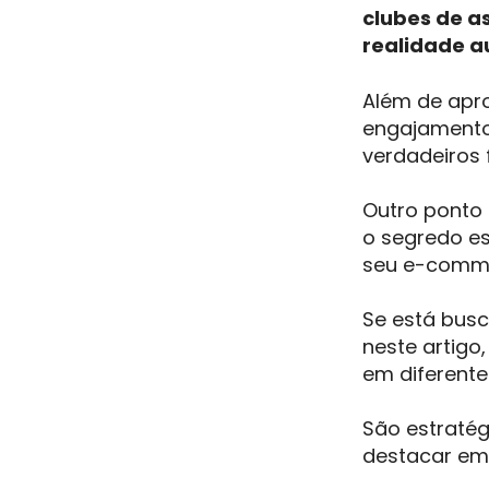
clubes de a
realidade 
Além de apr
engajamento
verdadeiros f
Outro ponto 
o segredo es
seu e-comm
Se está bus
neste artigo
em diferentes
São estratég
destacar em