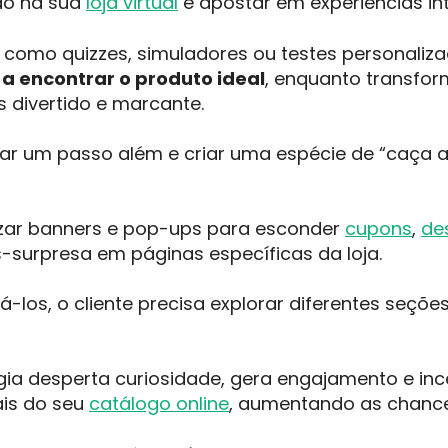
ão na sua
loja virtual
é apostar em experiências int
 como quizzes, simuladores ou testes personaliz
a encontrar o produto ideal
, enquanto transfo
 divertido e marcante.
r um passo além e criar uma espécie de “caça ao
ilizar banners e pop-ups para esconder
cupons
,
de
-surpresa em páginas específicas da loja.
á-los, o cliente precisa explorar diferentes seçõ
gia desperta curiosidade, gera engajamento e in
is do seu
catálogo online
, aumentando as chance