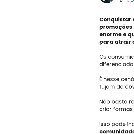
Conquistar 
promoções t
enorme e qu
para atrair 
Os consumid
diferenciad
É nesse cená
fujam do óbv
Não basta re
criar formas
Isso pode in
comunidades