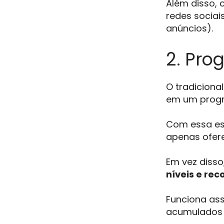
Além disso, 
redes socia
anúncios).
2. Pro
O tradiciona
em um progr
Com essa est
apenas ofer
Em vez disso
níveis e re
Funciona ass
acumulados e