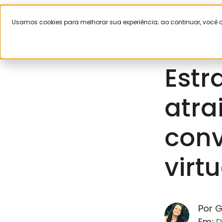
Usamos cookies para melhorar sua experiência; ao continuar, voc
Gestão
Ve
Fevereiro 19,
Estr
atra
conv
virtu
Por G
Em:
D