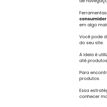
de navegaç
Ferramentas
consumidor 
em algo mais
Você pode da
do seu site.
A ideia é ut
até produtos
Para encontr
produtos.
Essa estraté
conhecer ma