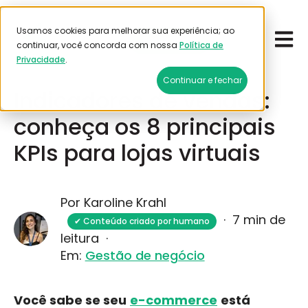
Usamos cookies para melhorar sua experiência; ao
Open 
Emitir frete
continuar, você concorda com nossa
Política de
Privacidade
.
Janeiro 16, 2026
Continuar e fechar
Indicadores de vendas:
conheça os 8 principais
KPIs para lojas virtuais
Por Karoline Krahl
·
7 min de
✔ Conteúdo criado por humano
leitura
·
Em:
Gestão de negócio
Você sabe se seu
e-commerce
está