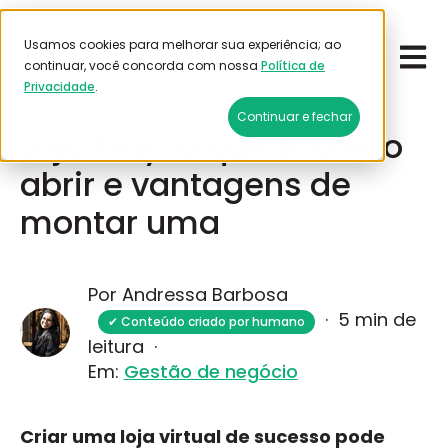
Usamos cookies para melhorar sua experiência; ao
Open 
Emitir frete
continuar, você concorda com nossa
Política de
Privacidade
.
Junho 1, 2026
Continuar e fechar
Loja Tray: o que é, como
abrir e vantagens de
montar uma
Por Andressa Barbosa
·
5 min de
✔ Conteúdo criado por humano
leitura
·
Em:
Gestão de negócio
Criar uma loja virtual de sucesso pode