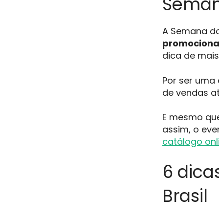
Semana
A Semana do
promociona
dica de mais
Por ser uma 
de vendas a
E mesmo que
assim, o eve
catálogo onl
6 dica
Brasil