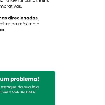
 a identificar os itens
morativas.
as direcionadas
,
veitar ao máximo a
ca
.