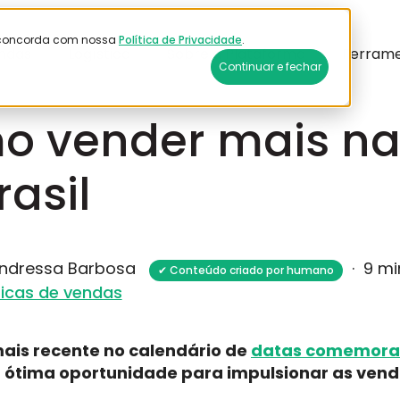
ê concorda com nossa
Política de Privacidade
.
ndas
Logística
Sobre a Plataforma
Ferram
Continuar e fechar
 2025
o vender mais n
rasil
Andressa Barbosa
·
9 mi
✔ Conteúdo criado por humano
icas de vendas
ais recente no calendário de
datas
comemorat
a ótima oportunidade para impulsionar as ve