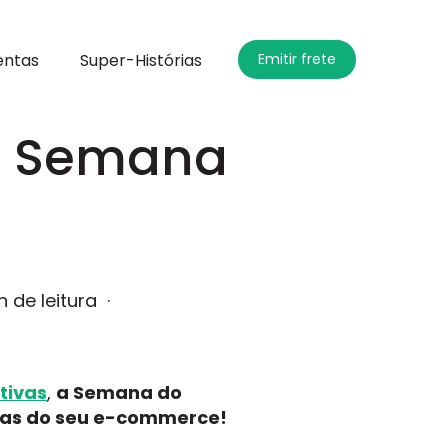
entas
Super-Histórias
Emitir frete
a Semana
n de leitura
·
ivas
,
a Semana do
ndas do seu e-commerce!