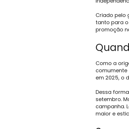
Independênci
Criado pelo 
tanto para 
promoção no
Quando
Como a orige
comumente
em 2025, o 
Dessa forma
setembro. M
campanha. Lo
maior e esti