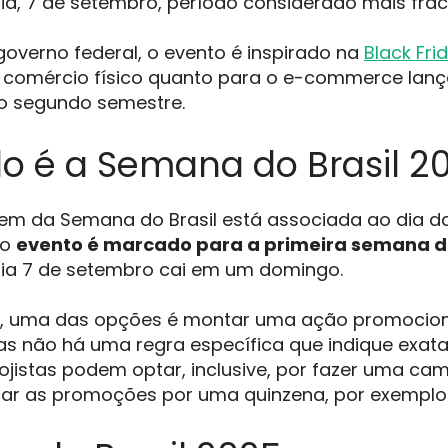
a, 7 de setembro, período considerado mais frac
governo federal, o evento é inspirado na
Black Fri
o comércio físico quanto para o e-commerce lan
 segundo semestre.
 é a Semana do Brasil 2
m da Semana do Brasil está associada ao dia da 
 o
evento é marcado para a primeira semana 
dia 7 de setembro cai em um domingo.
, uma das opções é montar uma ação promocional 
as não há uma regra específica que indique exa
jistas podem optar, inclusive, por fazer uma c
car as promoções por uma quinzena, por exemplo