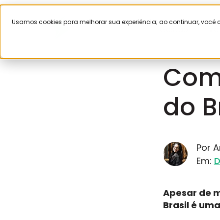
Usamos cookies para melhorar sua experiência; ao continuar, voc
Gestão
Ve
Dezembro 11,
Com
do B
Por 
Em:
D
Apesar de m
Brasil é um