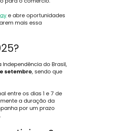
o para o comércio.
day
e abre oportunidades
çarem mais essa
025?
Independência do Brasil,
de setembro
, sendo que
entre os dias 1 e 7 de
tamente a duração da
ampanha por um prazo
.