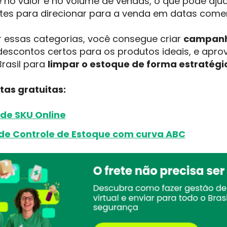
no valor e no volume de vendas, o que pode ajudar
tes para direcionar para a venda em datas come
ar essas categorias, você consegue criar
campanh
descontos certos para os produtos ideais, e apro
rasil para
limpar o estoque de forma estratégi
tas gratuitas:
de SKU Online
 de Controle de Estoque com curva ABC