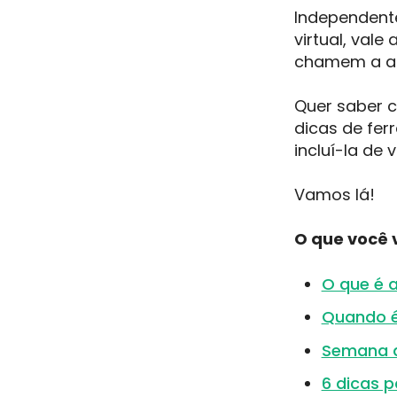
Independente
virtual, val
chamem a at
Quer saber 
dicas de fer
incluí-la de
Vamos lá!
O que você v
O que é 
Quando é
Semana do
6 dicas 