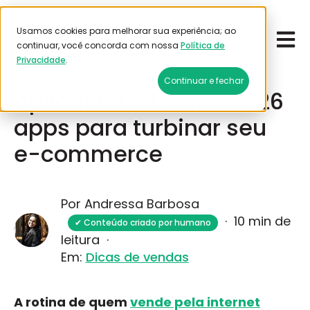
Usamos cookies para melhorar sua experiência; ao
Open 
Emitir frete
continuar, você concorda com nossa
Política de
Privacidade
.
Junho 2, 2026
Continuar e fechar
Aplicativo de vendas: 26
apps para turbinar seu
e-commerce
Por Andressa Barbosa
·
10 min de
✔ Conteúdo criado por humano
leitura
·
Em:
Dicas de vendas
A rotina de quem
vende pela internet