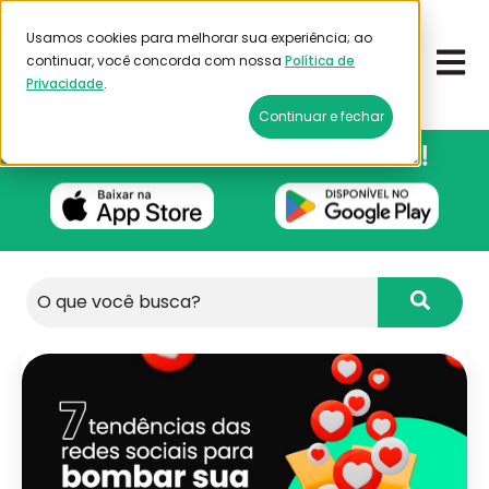
Usamos cookies para melhorar sua experiência; ao
Open 
continuar, você concorda com nossa
Política de
Emitir frete
Privacidade
.
Continuar e fechar
Este é um campo de pesquisa com recurso de 
Não há sugestões porque o campo de pesqu