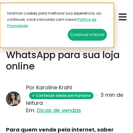
Usamos cookies para melhorar sua experiência; ao
Open 
Emitir frete
continuar, você concorda com nossa
Política de
Privacidade
.
Fevereiro 13, 2025
Continuar e fechar
Como criar link do
WhatsApp para sua loja
online
Por Karoline Krahl
·
3 min de
✔ Conteúdo criado por humano
leitura
·
Em:
Dicas de vendas
Para quem vende pela internet, saber