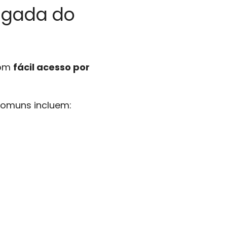
ugada do
com
fácil acesso por
 comuns incluem: