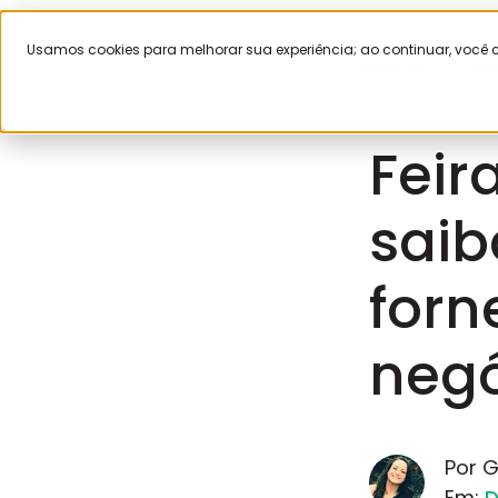
Usamos cookies para melhorar sua experiência; ao continuar, voc
Gestão
Ve
Junho 1, 202
Feir
saib
forn
negó
Por G
Em:
D