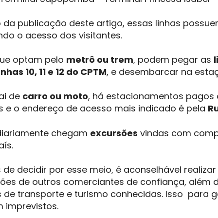
da publicação deste artigo, essas linhas possu
tando o acesso dos visitantes.
que optam pelo
metrô ou trem
, podem pegar as
inhas 10, 11 e 12 do CPTM
, e desembarcar na estaç
ai de
carro ou moto
, há estacionamentos pagos 
s e o endereço de acesso mais indicado é pela
Ru
 diariamente chegam
excursões
vindas com compr
aís.
 de decidir por esse meio, é aconselhável realiz
ções de outros comerciantes de confiança, além d
de transporte e turismo conhecidas. Isso para 
 imprevistos.