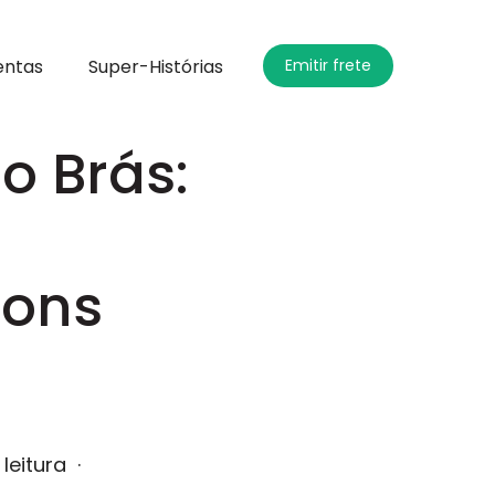
entas
Super-Histórias
Emitir frete
o Brás:
r
bons
 leitura
·