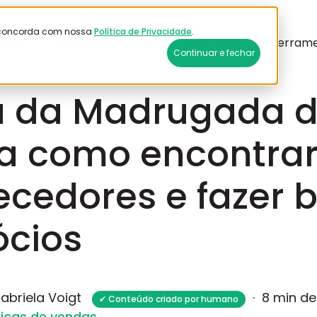
ê concorda com nossa
Política de Privacidade
.
ndas
Logística
Sobre a Plataforma
Ferram
Continuar e fechar
6
a da Madrugada d
a como encontra
ecedores e fazer 
cios
abriela Voigt
·
8 min de
✔ Conteúdo criado por humano
icas de vendas