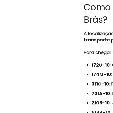
Como 
Brás?
A localizaçã
transporte 
Para chegar
172U-10
:
174M-10
311C-10
:
701A-10
:
2105-10
:
5144-10
: