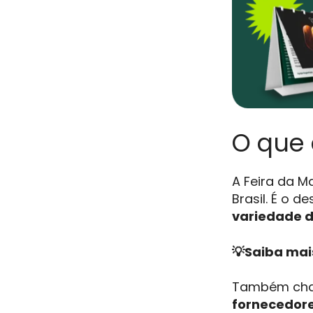
O que 
A Feira da 
Brasil. É o d
variedade d
💡Saiba mai
Também cham
fornecedore