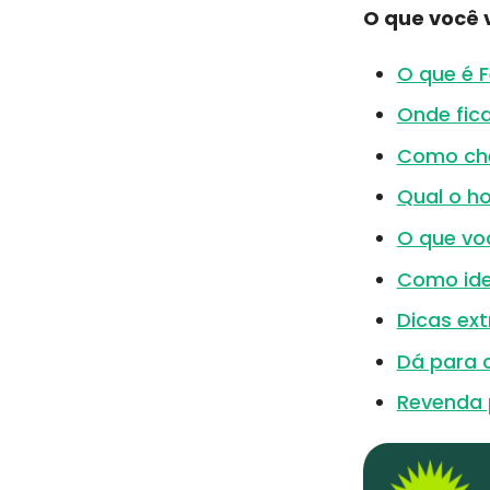
O que você v
O que é 
Onde fic
Como che
Qual o ho
O que voc
Como ide
Dicas ex
Dá para c
Revenda p