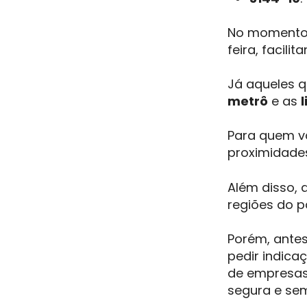
No momento 
feira, facili
Já aqueles 
metrô
e as
l
Para quem v
proximidade
Além disso,
regiões do p
Porém, antes
pedir indica
de empresas 
segura e sem