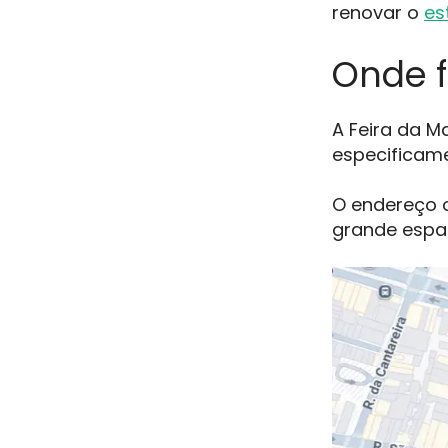
renovar o
es
Onde f
A Feira da M
especificame
O endereço o
grande espaç