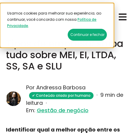
Usamos cookies para melhorar sua experiência; ao
Open 
Emitir frete
continuar, você concorda com nossa
Política de
Privacidade
.
Fevereiro 18, 2026
Continuar e fechar
Tipos de empresa: saiba
tudo sobre MEI, EI, LTDA,
SS, SA e SLU
Por Andressa Barbosa
·
9 min de
✔ Conteúdo criado por humano
leitura
·
Em:
Gestão de negócio
Identificar qual a melhor opção entre os