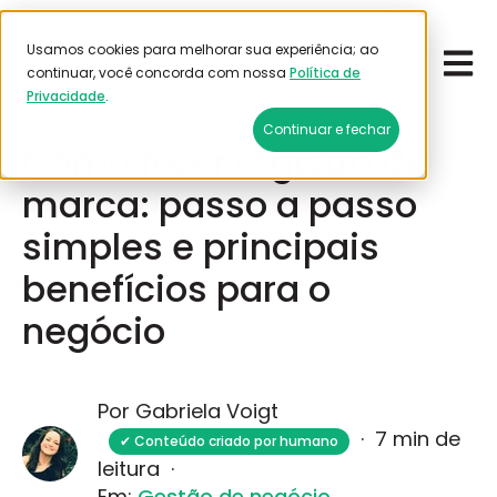
Usamos cookies para melhorar sua experiência; ao
Open 
Emitir frete
continuar, você concorda com nossa
Política de
Privacidade
.
Junho 27, 2025
Continuar e fechar
Como fazer registro de
marca: passo a passo
simples e principais
benefícios para o
negócio
Por Gabriela Voigt
·
7 min de
✔ Conteúdo criado por humano
leitura
·
Em:
Gestão de negócio