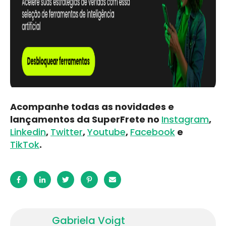
Acompanhe todas as novidades e
lançamentos da SuperFrete no
Instagram
,
Linkedin
,
Twitter
,
Youtube
,
Facebook
e
TikTok
.
Gabriela Voigt