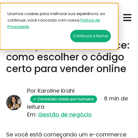
Usamos cookies para melhorar sua experiência; ao
Open 
Emitir frete
continuar, você concorda com nossa
Política de
Privacidade
.
Janeiro 16, 2026
Continuar e fechar
CNAE para e-commerce:
como escolher o código
certo para vender online
Por Karoline Krahl
·
6 min de
✔ Conteúdo criado por humano
leitura
·
Em:
Gestão de negócio
Se você está começando um e-commerce