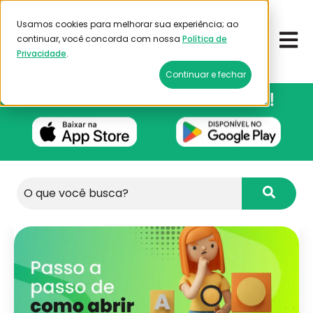
Usamos cookies para melhorar sua experiência; ao
Open 
continuar, você concorda com nossa
Política de
Emitir frete
Privacidade
.
Continuar e fechar
Este é um campo de pesquisa com recurso de 
Não há sugestões porque o campo de pesqu