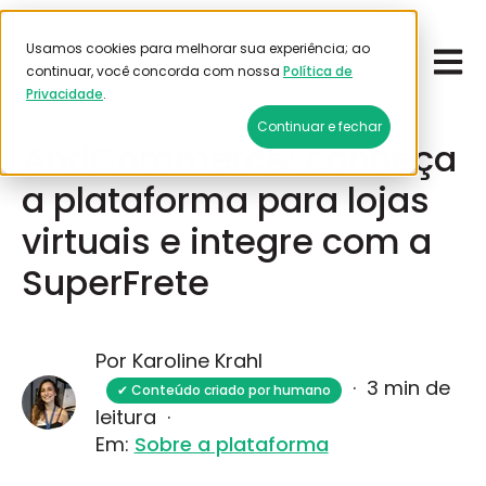
Usamos cookies para melhorar sua experiência; ao
Open 
Emitir frete
continuar, você concorda com nossa
Política de
Privacidade
.
Fevereiro 27, 2026
Continuar e fechar
AndCommerce: conheça
a plataforma para lojas
virtuais e integre com a
SuperFrete
Por Karoline Krahl
·
3 min de
✔ Conteúdo criado por humano
leitura
·
Em:
Sobre a plataforma