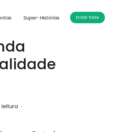
entas
Super-Histórias
Emitir frete
enda
alidade
 leitura
·