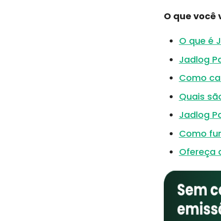
O que você v
O que é 
Jadlog P
Como cal
Quais sã
Jadlog P
Como fun
Ofereça 