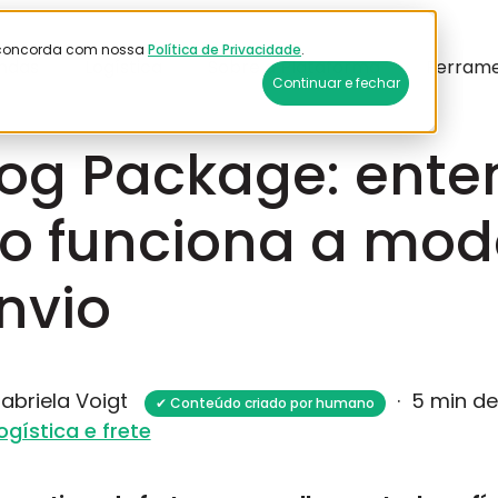
ê concorda com nossa
Política de Privacidade
.
ndas
Logística
Sobre a Plataforma
Ferram
Continuar e fechar
26
og Package: ent
 funciona a mod
nvio
abriela Voigt
·
5 min de
✔ Conteúdo criado por humano
ogística e frete