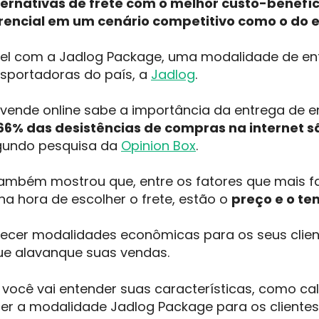
ternativas de frete com o melhor custo-benefíc
rencial em um cenário competitivo como o do
ível com a Jadlog Package, uma modalidade de e
sportadoras do país, a
Jadlog
.
m vende online sabe a importância da entrega de
66% das desistências de compras na internet s
egundo pesquisa da
Opinion Box
.
ambém mostrou que, entre os fatores que mais f
a hora de escolher o frete, estão o
preço e o t
erecer modalidades econômicas para os seus clie
ue alavanque suas vendas.
, você vai entender suas características, como ca
r a modalidade Jadlog Package para os clientes d