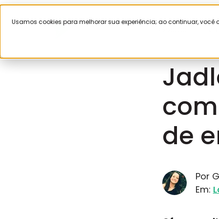
Usamos cookies para melhorar sua experiência; ao continuar, voc
Gestão
Ve
Julho 24, 20
Jadl
como
de e
Por G
Em:
L