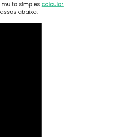
é muito simples
calcular
passos abaixo: