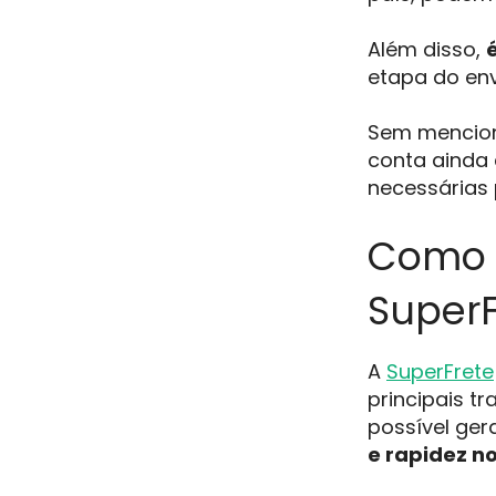
Além disso,
etapa do en
Sem mencion
conta aind
necessárias 
Como c
SuperF
A
SuperFrete
principais t
possível ger
e rapidez no