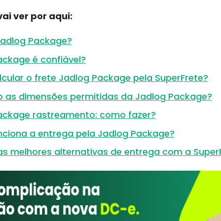
ai ver por aqui:
Jadlog Package?
ackage é confiável?
cular o frete Jadlog Package pela SuperFrete?
o as dimensões permitidas da Jadlog Package?
ackage rastreamento: como fazer?
ciona a entrega pela Jadlog Package?
as melhores alternativas de entrega com a Super