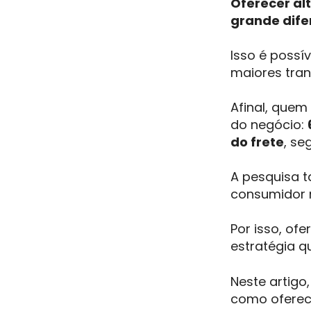
Oferecer al
grande dife
Isso é poss
maiores tran
Afinal, que
do negócio:
do frete
, s
A pesquisa t
consumidor n
Por isso, of
estratégia q
Neste artigo
como oferece