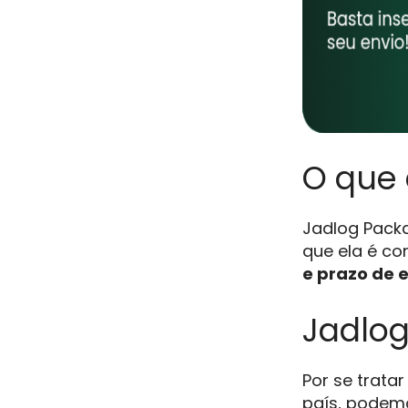
O que 
Jadlog Pac
que ela é c
e prazo de 
Jadlog
Por se trat
país, podemo