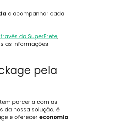
nda
e acompanhar cada
través da SuperFrete
,
as as informações
ackage pela
 tem parceria com as
és da nossa solução, é
age e oferecer
economia