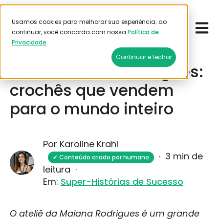
Usamos cookies para melhorar sua experiência; ao
Open 
Emitir frete
continuar, você concorda com nossa
Política de
Privacidade
.
Maio 6, 2025
Continuar e fechar
Ateliê Maiana Rodrigues:
crochês que vendem
para o mundo inteiro
Por Karoline Krahl
·
3 min de
✔ Conteúdo criado por humano
leitura
·
Em:
Super-Histórias de Sucesso
O ateliê da Maiana Rodrigues é um grande