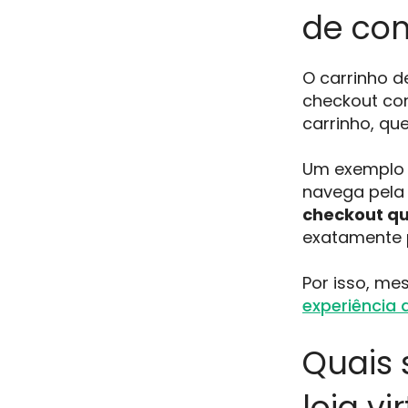
de co
O carrinho d
checkout com
carrinho, qu
Um exemplo p
navega pela 
checkout qu
exatamente p
Por isso, me
experiência 
Quais
loja vi