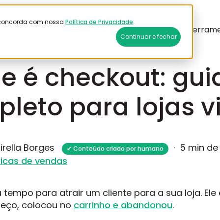
ê concorda com nossa
Política de Privacidade
.
ndas
Logística
Sobre a Plataforma
Ferram
Continuar e fechar
26
e é checkout: gui
leto para lojas vi
irella Borges
·
5 min de 
✔ Conteúdo criado por humano
icas de vendas
u tempo para atrair um cliente para a sua loja. El
reço, colocou no
carrinho e abandonou
.