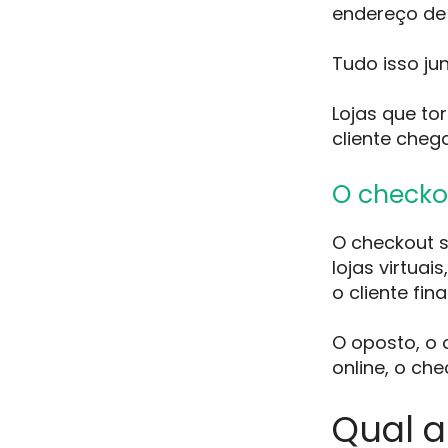
endereço de 
Tudo isso ju
Lojas que to
cliente che
O checko
O checkout si
lojas virtuais
o cliente fin
O oposto, o 
online, o ch
Qual a