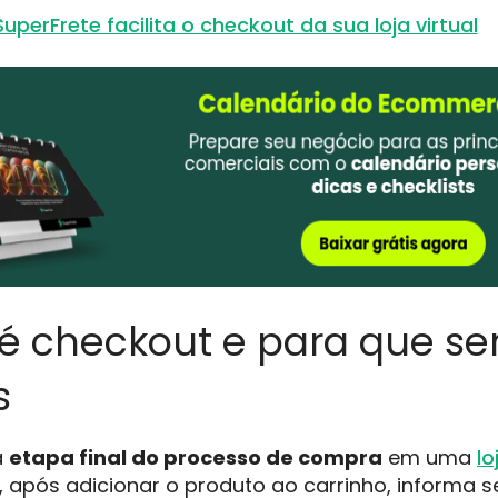
perFrete facilita o checkout da sua loja virtual
é checkout e para que se
s
a
etapa final do processo de compra
em uma
lo
e, após adicionar o produto ao carrinho, informa 