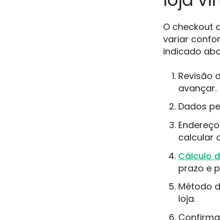
O checkout d
variar conf
indicado aba
Revisão d
avançar.
Dados pes
Endereço
calcular o
Cálculo d
prazo e p
Método de
loja.
Confirma