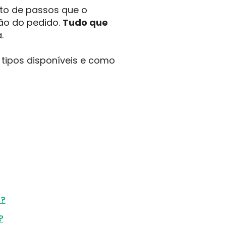
nto de passos que o
ão do pedido.
Tudo que
.
 tipos disponíveis e como
t?
?