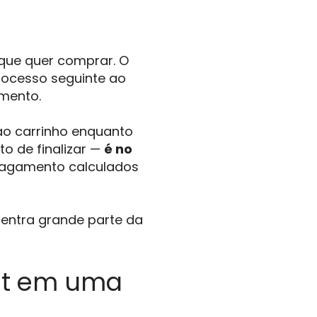
 que quer comprar. O
rocesso seguinte ao
amento.
ao carrinho enquanto
o de finalizar —
é no
 pagamento calculados
centra grande parte da
ut em uma