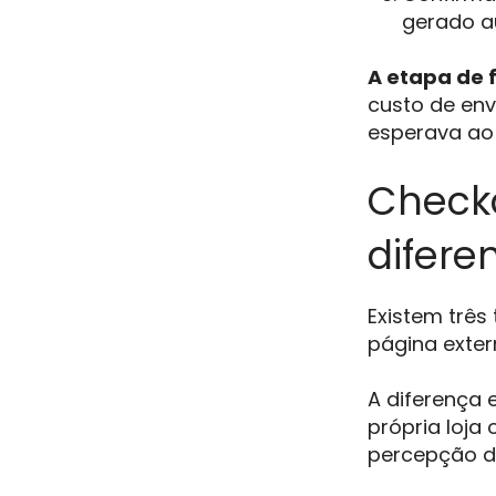
gerado a
A etapa de 
custo de env
esperava ao 
Checko
difere
Existem três
página extern
A diferença 
própria loj
percepção d