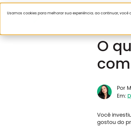
Usamos cookies para melhorar sua experiência; ao continuar, voc
Gestão
Ve
agosto 6, 20
O qu
comp
Por M
Em:
D
Você investi
gostou do p