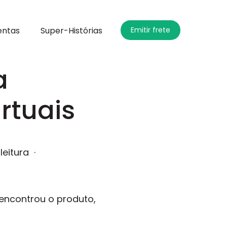
entas
Super-Histórias
Emitir frete
a
rtuais
leitura
·
e encontrou o produto,