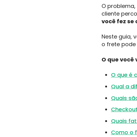
O problema, 
cliente perc
você fez se
Neste guia, 
o frete pode
O que você v
O que é c
Qual a d
Quais sã
Checkout 
Quais fa
Como o f