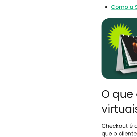
Como a Su
O que 
virtuai
Checkout é 
que o client