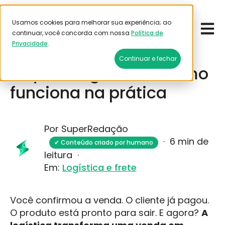
Usamos cookies para melhorar sua experiência; ao
Open 
Emitir frete
continuar, você concorda com nossa
Política de
Privacidade
.
Junho 16, 2026
Continuar e fechar
O que é logística e como
funciona na prática
Por SuperRedação
·
6 min de
✔ Conteúdo criado por humano
leitura
·
Em:
Logística e frete
Você confirmou a venda. O cliente já pagou.
O produto está pronto para sair. E agora?
A