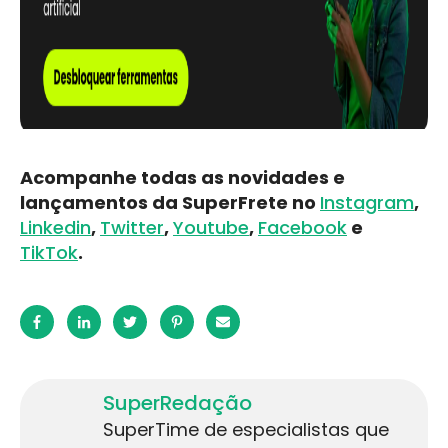
Acompanhe todas as novidades e
lançamentos da SuperFrete no
Instagram
,
Linkedin
,
Twitter
,
Youtube
,
Facebook
e
TikTok
.
SuperRedação
SuperTime de especialistas que