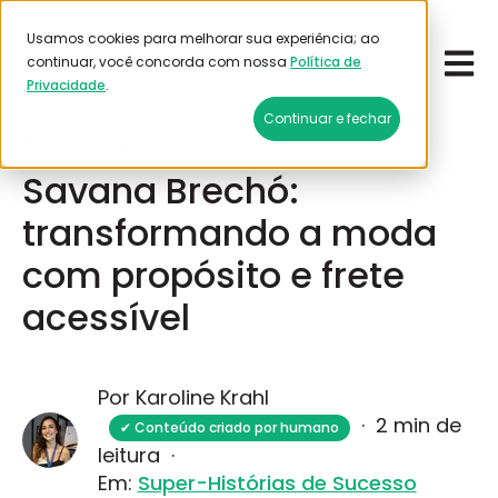
Moda e acessórios
Usamos cookies para melhorar sua experiência; ao
Open 
continuar, você concorda com nossa
Política de
Emitir frete
Privacidade
.
Continuar e fechar
Fevereiro 4, 2026
Savana Brechó:
transformando a moda
com propósito e frete
acessível
Por Karoline Krahl
·
2 min de
✔ Conteúdo criado por humano
leitura
·
Em:
Super-Histórias de Sucesso