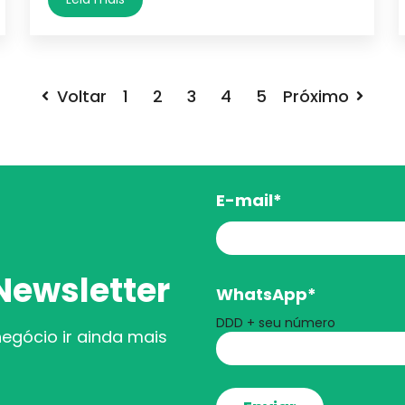
Voltar
1
2
3
4
5
Próximo
E-mail
*
Newsletter
WhatsApp
*
DDD + seu número
egócio ir ainda mais