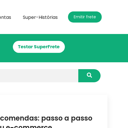
entas
Super-Histórias
Emitir frete
ncomendas: passo a passo
seu e-commerce