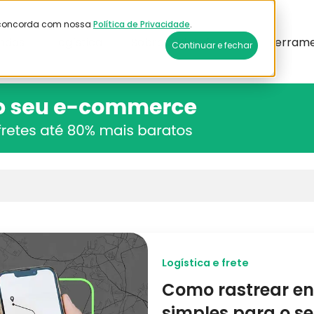
ê concorda com nossa
Política de Privacidade
.
ndas
Logística
Sobre a Plataforma
Ferram
Continuar e fechar
rso de sugestão automática incluído.
e pesquisa está em branco.
Logística e frete
Como rastrear e
simples para o 