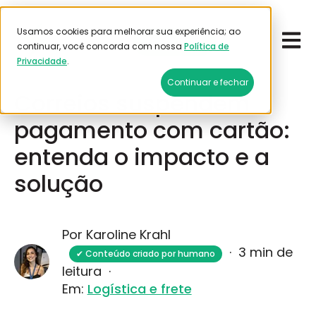
Usamos cookies para melhorar sua experiência; ao
Open 
Emitir frete
continuar, você concorda com nossa
Política de
Privacidade
.
Dezembro 18, 2025
Continuar e fechar
Correios suspendem
pagamento com cartão:
entenda o impacto e a
solução
Por Karoline Krahl
·
3 min de
✔ Conteúdo criado por humano
leitura
·
Em:
Logística e frete