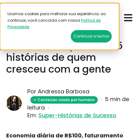
Usamos cookies para melhorar sua experiência; ao
Open 
Emitir frete
continuar, você concorda com nossa
Política de
Privacidade
.
Outubro 10, 2025
Continuar e fechar
5 anos de SuperFrete: 5
histórias de quem
cresceu com a gente
Por Andressa Barbosa
·
5 min de
✔ Conteúdo criado por humano
leitura
·
Em:
Super-Histórias de Sucesso
Economia diária de R$100, faturamento