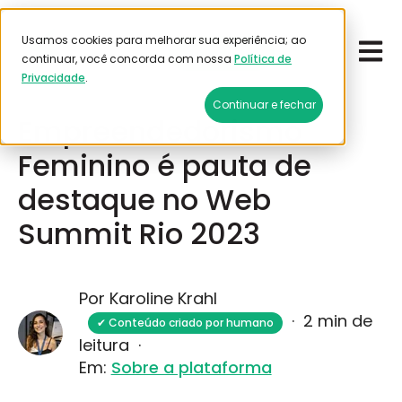
Usamos cookies para melhorar sua experiência; ao
Open 
Emitir frete
continuar, você concorda com nossa
Política de
Privacidade
.
Julho 30, 2025
Continuar e fechar
Empreendedorismo
Feminino é pauta de
destaque no Web
Summit Rio 2023
Por Karoline Krahl
·
2 min de
✔ Conteúdo criado por humano
leitura
·
Em:
Sobre a plataforma